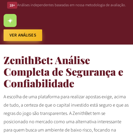
Análises independentes baseadas em nossa metodologia de avaliação.
18+
VER ANÁLISES
ZenithBet: Análise
Completa de Segurança e
Confiabilidade
A escolha de uma plataforma para realizar apostas exige, acima
de tudo, a certeza de que o capital investido está seguro e que as
regras do jogo são transparentes. A ZenithBet tem se
posicionado no mercado como uma alternativa interessante
para quem busca um ambiente de baixo risco, focando na