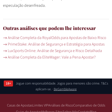
especulação desenfreada.
Outras análises que podem lhe interessar
→ Análise Completa da RoyalOdds para Apostas de Baixo Risco
→ PrimeStake: Análise de Segurança e Estratégia para Apostas
→ LuxSports Online: Análise de Segurança e Risco Detalhada
→ Análise Completa da EliteWager: Vale a Pena Apostar?
18+
Jogue com responsabilidade. Jogos para menores são crime. T&Cs
aplicam-se. ·
BeGambleAware
Casas de Apostas
Limites VIP
Análises de Risco
Comparativo de Odds
Guias de Apostas
Melhores Sites
Sobre Nós
Contato
Blog