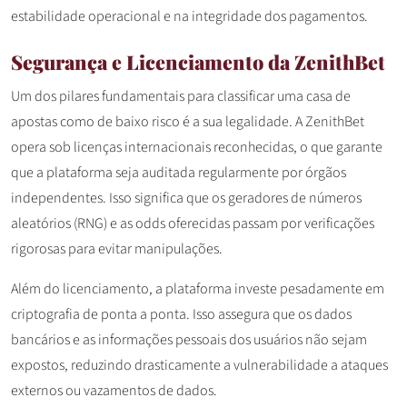
estabilidade operacional e na integridade dos pagamentos.
Segurança e Licenciamento da ZenithBet
Um dos pilares fundamentais para classificar uma casa de
apostas como de baixo risco é a sua legalidade. A ZenithBet
opera sob licenças internacionais reconhecidas, o que garante
que a plataforma seja auditada regularmente por órgãos
independentes. Isso significa que os geradores de números
aleatórios (RNG) e as odds oferecidas passam por verificações
rigorosas para evitar manipulações.
Além do licenciamento, a plataforma investe pesadamente em
criptografia de ponta a ponta. Isso assegura que os dados
bancários e as informações pessoais dos usuários não sejam
expostos, reduzindo drasticamente a vulnerabilidade a ataques
externos ou vazamentos de dados.