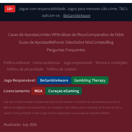
18+
Jogue com responsabilidade. Jogos para menores são crime. T&Cs
aplicam-se. ·
BeGambleAware
Casas de Apostas
Limites VIP
Análises de Risco
Comparativo de Odds
Guias de Apostas
Melhores Sites
Sobre Nós
Contato
Blog
Perguntas Frequentes
Política editorial
Como avaliamos
Jogo responsável
Termos e condições
Política de privacidade
Política de cookies
Jogo Responsável:
BeGambleAware
Gambling Therapy
Licenciamento:
MGA
Curaçao eGaming
Este site contém análises independentes e pode receber comissões de operadores quando os
leitores se registam via nossos links. As comissões não influenciam o ranking. Você deve ter 18+ e
residir numa jurisdição onde o jogo online é legal para usar qualquer operador listado.
Atualizado: July 2026