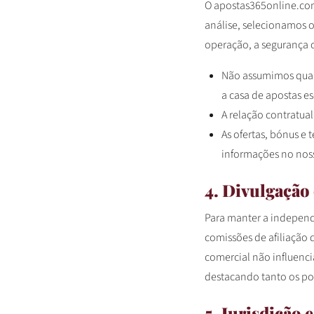
O apostas365online.com 
análise, selecionamos 
operação, a segurança 
Não assumimos qualq
a casa de apostas es
A relação contratual
As ofertas, bónus e
informações no noss
4. Divulgação 
Para manter a independ
comissões de afiliação 
comercial não influencia
destacando tanto os po
5. Jurisdição 