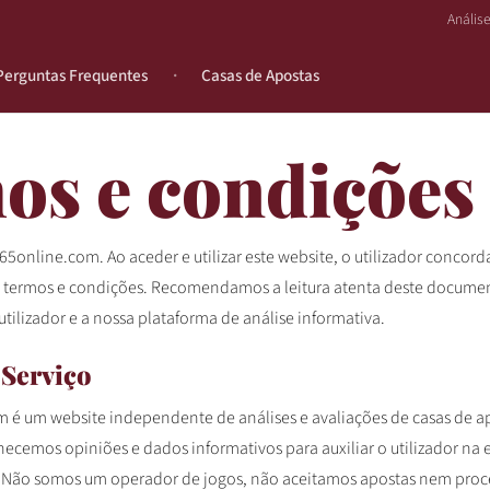
Anális
Perguntas Frequentes
Casas de Apostas
os e condições
online.com. Ao aceder e utilizar este website, o utilizador concord
s termos e condições. Recomendamos a leitura atenta deste document
 utilizador e a nossa plataforma de análise informativa.
 Serviço
 é um website independente de análises e avaliações de casas de a
ecemos opiniões e dados informativos para auxiliar o utilizador na 
s. Não somos um operador de jogos, não aceitamos apostas nem pr