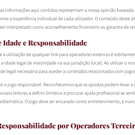
as informações aqui contidas representam a nossa opinião baseada e
me a experiência individual de cada utilizador. O conteúdo deste s
 ser interpretado como aconselhamento financeiro ou garantia de re
e Idade e Responsabilidade
 e a utilização de qualquer link para operadores externos é estritame
 idade legal de maioridade na sua jurisdição local). Ao utilizar o noss
ade legal necessária para aceder a conteúdos relacionados com jogos
 o jogo responsável. Reconhecemos que as apostas podem levar a
ssos leitores a definir limites e a procurar ajuda profissional se sen
roblemática. O jogo deve ser encarado como entretenimento, e nun
 Responsabilidade por Operadores Tercei