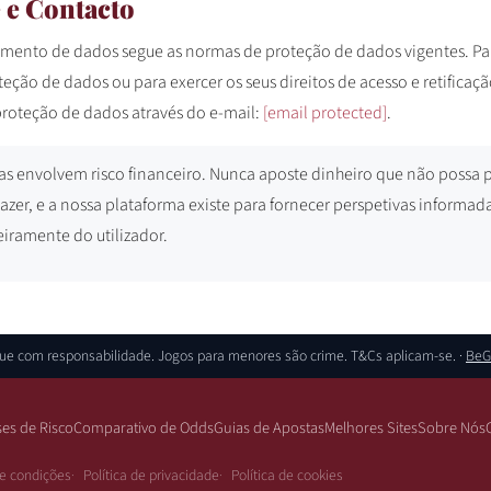
e e Contacto
tamento de dados segue as normas de proteção de dados vigentes. Pa
eção de dados ou para exercer os seus direitos de acesso e retificaç
roteção de dados através do e-mail:
[email protected]
.
tas envolvem risco financeiro. Nunca aposte dinheiro que não possa 
zer, e a nossa plataforma existe para fornecer perspetivas informad
teiramente do utilizador.
ue com responsabilidade. Jogos para menores são crime. T&Cs aplicam-se. ·
BeG
ses de Risco
Comparativo de Odds
Guias de Apostas
Melhores Sites
Sobre Nós
e condições
Política de privacidade
Política de cookies