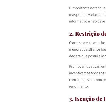
É importante notar que 
mas podem variar confor
informativo e não deve
2. Restrição d
O acesso a este website
menores de 18 anos (ou a
declara que possui a id
Promovemos ativamente
incentivamos todos os no
com o jogo se tornou p
rendimento.
3. Isenção de