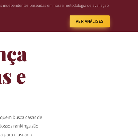
es independentes baseadas em nossa metodologia de avaliação.
VER ANÁLISES
nça
s e
 quem busca casas de
Nossos rankings são
a para o usuário.