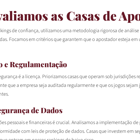
aliamos as Casas de Apo
kings de confiança, utilizamos uma metodologia rigorosa de análise
as. Focamos em critérios que garantem que o apostador esteja em
o e Regulamentação
segurança é a licença. Priorizamos casas que operam sob jurisdições r
nte que a empresa seja auditada regularmente e que os jogos sejam 
ntes.
egurança de Dados
es pessoais e financeiras é crucial. Analisamos a implementação de
nformidade com leis de proteção de dados. Casas que investem em se