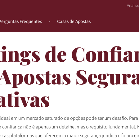
Anális
Perguntas Frequentes
Casas de Apostas
ings de Confia
 Apostas Segura
ativas
 ideal em um mercado saturado de opções pode ser um desafio. Para
 a confiança não é apenas um detalhe, mas o requisito fundamental. 
ar as plataformas que oferecem a maior segurança jurídica e financeir