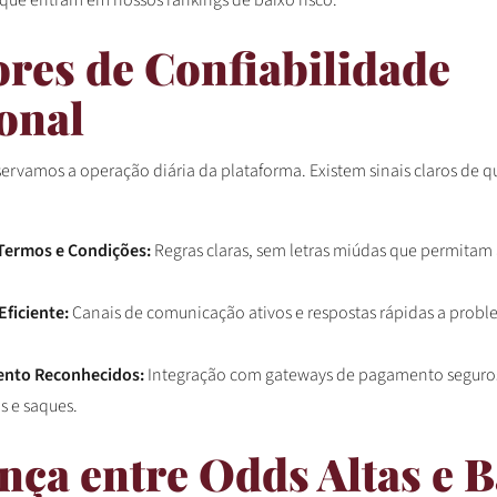
que entram em nossos rankings de baixo risco.
res de Confiabilidade
onal
servamos a operação diária da plataforma. Existem sinais claros de 
Termos e Condições:
Regras claras, sem letras miúdas que permitam a
Eficiente:
Canais de comunicação ativos e respostas rápidas a probl
nto Reconhecidos:
Integração com gateways de pagamento seguros
s e saques.
nça entre Odds Altas e 