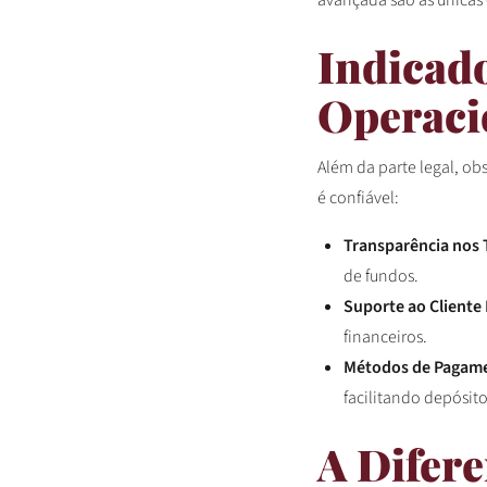
avançada são as únicas 
Indicado
Operaci
Além da parte legal, ob
é confiável:
Transparência nos 
de fundos.
Suporte ao Cliente 
financeiros.
Métodos de Pagame
facilitando depósito
A Difere