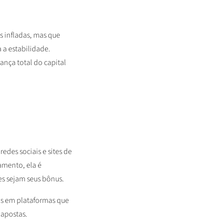
s infladas, mas que
 a estabilidade.
ança total do capital
edes sociais e sites de
amento, ela é
s sejam seus bônus.
as em plataformas que
 apostas.