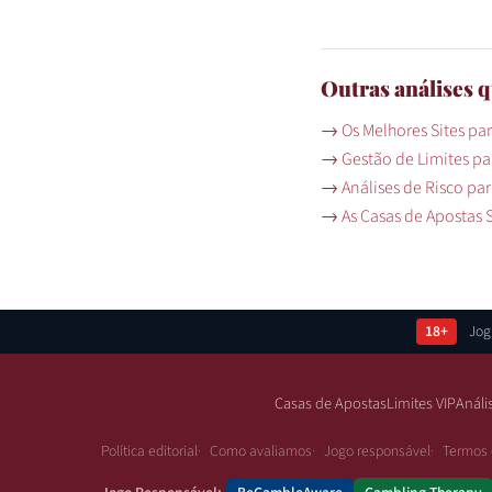
Outras análises 
→ Os Melhores Sites pa
→ Gestão de Limites par
→ Análises de Risco par
→ As Casas de Apostas 
18+
Jog
Casas de Apostas
Limites VIP
Análi
Política editorial
Como avaliamos
Jogo responsável
Termos 