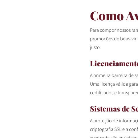
Como Av
Para compor nossos ran
promoções de boas-vind
justo.
Licenciament
A primeira barreira de 
Uma licença válida gara
certificados e transpare
Sistemas de S
A proteção de informaçõ
criptografia SSL e a co