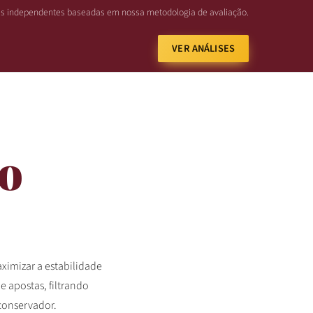
es independentes baseadas em nossa metodologia de avaliação.
VER ANÁLISES
xo
ximizar a estabilidade
e apostas, filtrando
conservador.