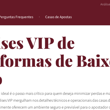
Anális
Perguntas Frequentes
Casas de Apostas
ses VIP de
aformas de Bai
o
 ideal é o passo mais crítico para quem deseja minimizar perdas e ma
ises VIP mergulham nos detalhes técnicos e operacionais das casas d
lmente oferecem um ambiente seguro e previsível para o apostador 