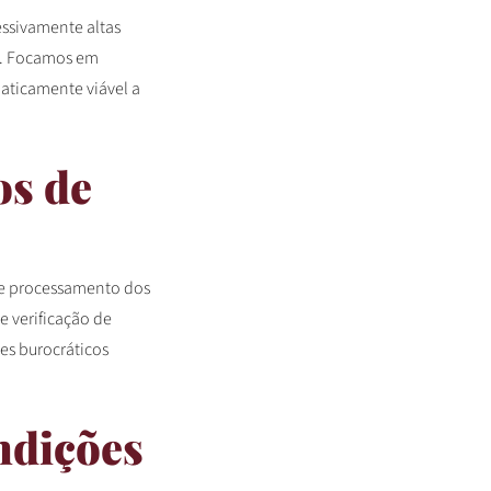
essivamente altas
es. Focamos em
maticamente viável a
os de
 de processamento dos
e verificação de
ves burocráticos
ndições