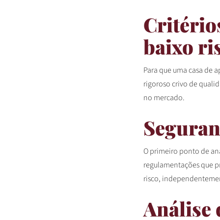
Critério
baixo ri
Para que uma casa de ap
rigoroso crivo de quali
no mercado.
Seguran
O primeiro ponto de anál
regulamentações que pro
risco, independentemen
Análise 